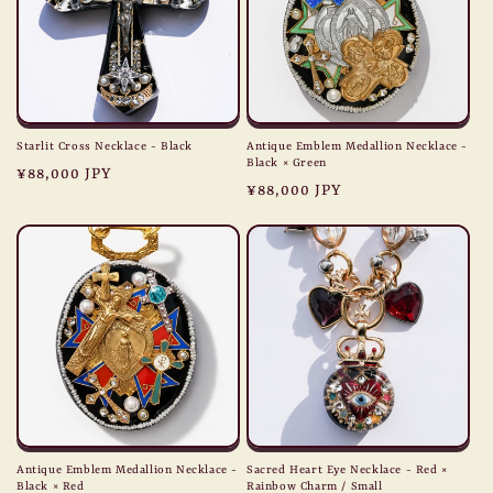
Starlit Cross Necklace - Black
Antique Emblem Medallion Necklace -
Black × Green
Regular
¥88,000 JPY
Regular
¥88,000 JPY
price
price
Antique Emblem Medallion Necklace -
Sacred Heart Eye Necklace - Red ×
Black × Red
Rainbow Charm / Small