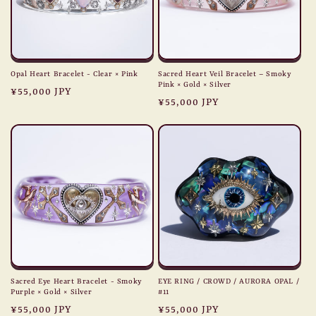
Opal Heart Bracelet - Clear × Pink
Sacred Heart Veil Bracelet – Smoky
Pink × Gold × Silver
Regular
¥55,000 JPY
Regular
¥55,000 JPY
price
price
Sacred Eye Heart Bracelet - Smoky
EYE RING / CROWD / AURORA OPAL /
Purple × Gold × Silver
#11
Regular
¥55,000 JPY
Regular
¥55,000 JPY