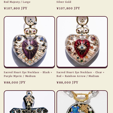
Red Majesty / Large
Silver Gold
Regular
¥107,800 JPY
Regular
¥107,800 JPY
price
price
Sacred Heart Eye Necklace - Black ×
Sacred Heart Eye Necklace - Clear ×
Purple Mystic / Medium
Red × Rainbow Arrow / Medium
Regular
¥88,000 JPY
Regular
¥88,000 JPY
price
price