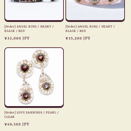
[Order] ANGEL RING / HEART /
[Order] ANGEL RING / HEART /
BLACK / RED
BLACK / RED
Regular
¥33,000 JPY
Regular
¥35,200 JPY
price
price
[Order] LOVE EARRINGS / PEARL /
CLEAR
Regular
¥49,500 JPY