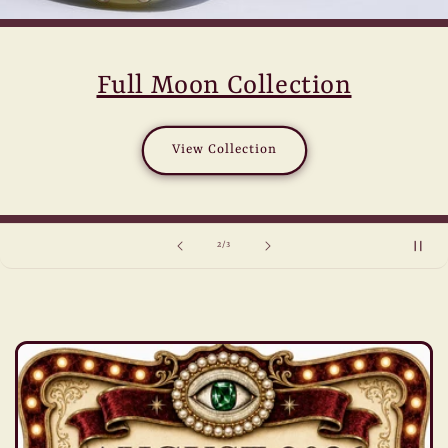
Full Moon Collection
View Collection
of
3
/
3