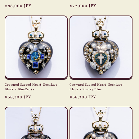
Regular
¥88,000 JPY
Regular
¥77,000 JPY
price
price
Crowned Sacred Heart Necklace -
Crowned Sacred Heart Necklace -
Black × BlueCross
Black × Smoky Blue
Regular
¥58,300 JPY
Regular
¥58,300 JPY
price
price