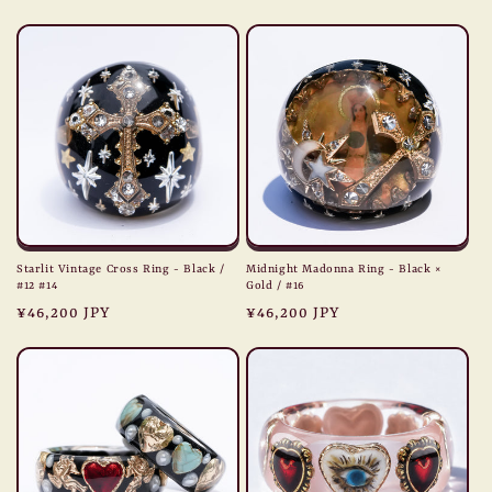
price
price
Starlit Vintage Cross Ring - Black /
Midnight Madonna Ring - Black ×
#12 #14
Gold / #16
Regular
¥46,200 JPY
Regular
¥46,200 JPY
price
price