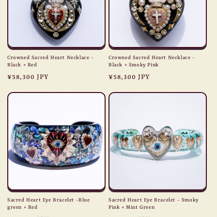
Crowned Sacred Heart Necklace -
Crowned Sacred Heart Necklace -
Black × Red
Black × Smoky Pink
Regular
¥58,300 JPY
Regular
¥58,300 JPY
price
price
Sacred Heart Eye Bracelet -Blue
Sacred Heart Eye Bracelet - Smoky
green × Red
Pink × Mint Green